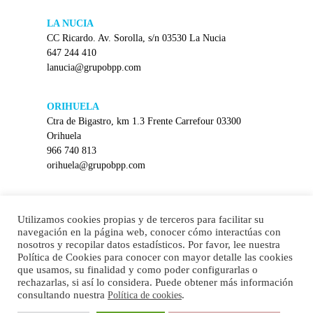
LA NUCIA
CC Ricardo. Av. Sorolla, s/n 03530 La Nucia
647 244 410
lanucia@grupobpp.com
ORIHUELA
Ctra de Bigastro, km 1.3 Frente Carrefour 03300
Orihuela
966 740 813
orihuela@grupobpp.com
PETREL
Utilizamos cookies propias y de terceros para facilitar su
C/ La Mancha con Avd Felipe V (rotonda) 03610
navegación en la página web, conocer cómo interactúas con
Petrel
nosotros y recopilar datos estadísticos. Por favor, lee nuestra
865 778 586
Política de Cookies para conocer con mayor detalle las cookies
petrel@grupobpp.com
que usamos, su finalidad y como poder configurarlas o
rechazarlas, si así lo considera. Puede obtener más información
consultando nuestra
.
Política de cookies