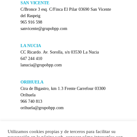
SAN VICENTE
C/Bronce 3 esq. C/Finca El Pilar 03690 San Vicente
del Raspeig
965 916 598
sanvicente@grupobpp.com
LA NUCIA
CC Ricardo. Av. Sorolla, s/n 03530 La Nucia
647 244 410
lanucia@grupobpp.com
ORIHUELA
Ctra de Bigastro, km 1.3 Frente Carrefour 03300
Orihuela
966 740 813
orihuela@grupobpp.com
PETREL
C/ La Mancha con Avd Felipe V (rotonda) 03610
Utilizamos cookies propias y de terceros para facilitar su