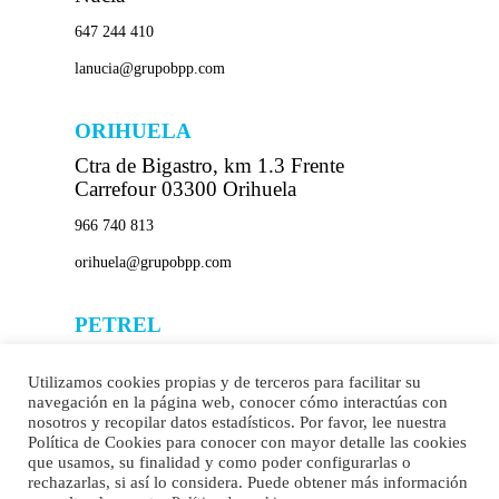
647 244 410
lanucia@grupobpp.com
ORIHUELA
Ctra de Bigastro, km 1.3 Frente
Carrefour 03300 Orihuela
966 740 813
orihuela@grupobpp.com
PETREL
C/ La Mancha con Avd Felipe V
(rotonda) 03610 Petrel
Utilizamos cookies propias y de terceros para facilitar su
navegación en la página web, conocer cómo interactúas con
865 778 586
nosotros y recopilar datos estadísticos. Por favor, lee nuestra
Política de Cookies para conocer con mayor detalle las cookies
petrel@grupobpp.com
que usamos, su finalidad y como poder configurarlas o
rechazarlas, si así lo considera. Puede obtener más información